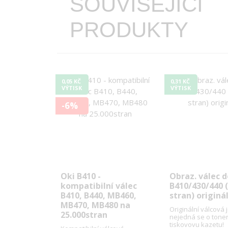
SOUVISEJÍCÍ
PRODUKTY
0,05 KČ
0,31 KČ
VÝTISK
VÝTISK
-6%
Oki B410 -
Obraz. válec d
kompatibilní válec
B410/430/440 (
B410, B440, MB460,
stran) originá
MB470, MB480 na
Originální válcová 
25.000stran
nejedná se o tone
tiskovovu kazetu!