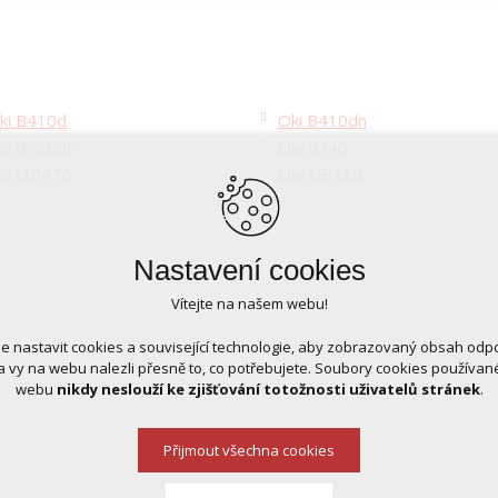
ki B410d
Oki B410dn
ki B430dn
Oki B440
ki MB470
Oki MB480
Nastavení cookies
Vítejte na našem webu!
 nastavit cookies a související technologie, aby zobrazovaný obsah odp
 vy na webu nalezli přesně to, co potřebujete. Soubory cookies používa
webu
nikdy neslouží ke zjišťování totožnosti uživatelů stránek
.
Přijmout všechna cookies