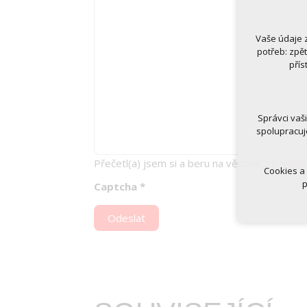
Vaše údaje 
Technická
potřeb: zpě
nutná
přís
udrže
Volitelná 
analy
Správci vaš
marke
spolupracuj
Přečetl(a) jsem si a beru na vědomí
zpracová
Cookies a
p
Captcha
*
Odeslat