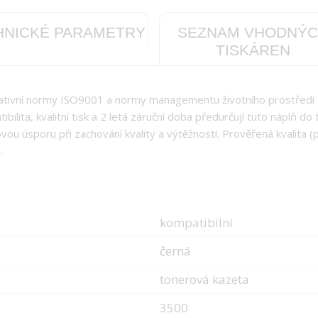
HNICKÉ PARAMETRY
SEZNAM VHODNÝ
TISKÁREN
tativní normy ISO9001 a normy managementu životního prostředí
ilita, kvalitní tisk a 2 letá záruční doba předurčují tuto náplň do 
ou úsporu při zachování kvality a výtěžnosti. Prověřená kvalita (
.
kompatibilní
černá
tonerová kazeta
3500