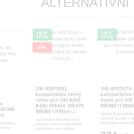
ALTERNATIVNÍ
0,05 KČ
0,06 KČ
VÝTISK
VÝTISK
-3%
OKI 43979202 -
OKI 43979216 
kompatibilní černý
kompatibilní 
toner pro OKI B430,
toner pro OKI
o
B440, MB460, MB470,
MB480 (12000s
20 000
MB480 (7000str.)
Spolehlivá certifi
lní
tisková kazeta s i
Spolehlivá certifikovaná
poměrem cena vý
jednotka,
tisková kazeta s ideálním
rovou
poměrem cena výkon