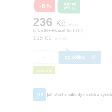
0,07 KČ
-6%
VÝTISK
236
Kč
vč. DPH
(dříve
250 Kč
, ušetříte 14 Kč)
195 Kč
bez DPH
DO KOŠÍKU
skladem
TIP
jak ušetřit náklady na tisk a vytis