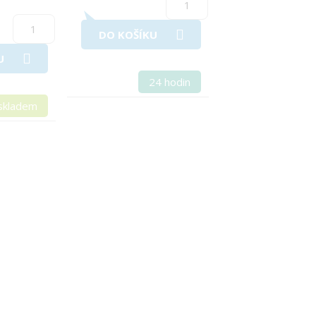
DO KOŠÍKU
U
24 hodin
skladem