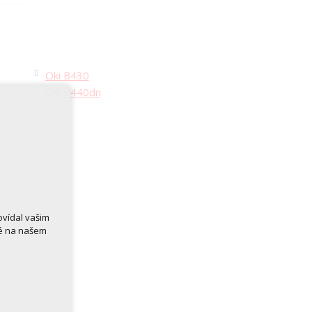
Oki B430
Oki B440dn
ovídal vašim
né na našem