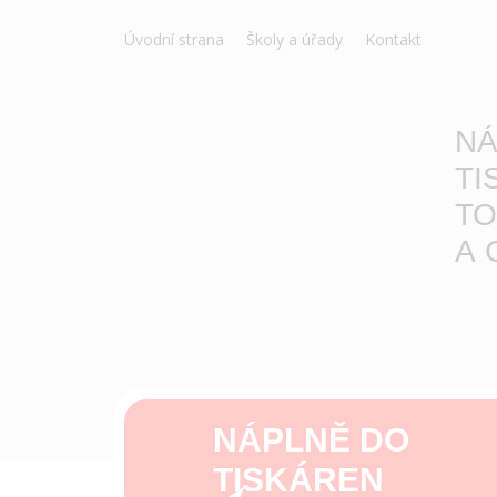
Úvodní strana
Školy a úřady
Kontakt
NÁ
TI
TO
A 
NÁPLNĚ DO
TISKÁREN