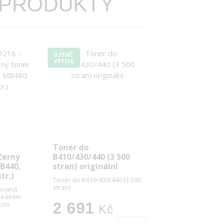
 PRODUKTY
0,77 KČ
VÝTISK
-
Toner do
černý
B410/430/440 (3 500
 B440,
stran) originální
tr.)
Toner do B410/430/440 (3 500
stran)
kovaná
deálním
2 691
kon
Kč