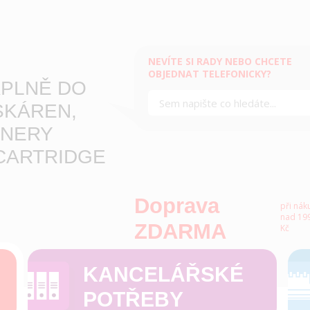
NEVÍTE SI RADY NEBO CHCETE
OBJEDNAT TELEFONICKY?
PLNĚ DO
SKÁREN,
NERY
CARTRIDGE
Doprava
při nák
nad 199
ZDARMA
Kč
KANCELÁŘSKÉ
POTŘEBY