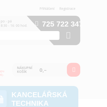
Přihlášení
Registrace
po - pá
725 722 347
8:30 - 16: 00 hod.
NÁKUPNÍ
0,–
upu
KOŠÍK
9,-
KANCELÁŘSKÁ
TECHNIKA