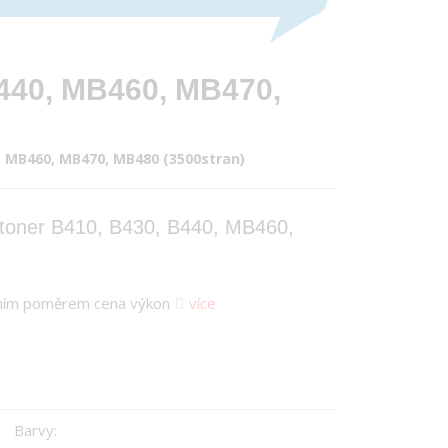
B440, MB460, MB470,
0, MB460, MB470, MB480 (3500stran)
 toner B410, B430, B440, MB460,
eálním poměrem cena výkon
více
Barvy: