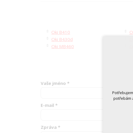
Oki B410
O
Oki B430d
O
Oki MB460
O
Vaše jméno
*
Potřebujeme
potřebám a
E-mail
*
Zpráva
*