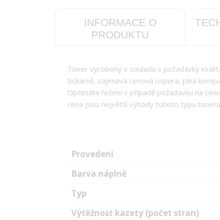
INFORMACE O
TEC
PRODUKTU
Toner vyrobený v souladu s požadavky kvali
tiskárně, zajímavá cenová úspora, plná kompatib
Optimální řešení v případě požadavku na cenov
cena jsou největší výhody tohoto typu toneru
Provedení
Barva náplně
Typ
Výtěžnost kazety (počet stran)