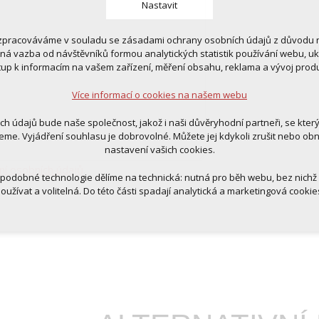
Nastavit
zpracováváme v souladu se zásadami ochrany osobních údajů z důvodu n
 cookies
tná vazba od návštěvníků formou analytických statistik používání webu, u
 pro provozování webu
tup k informacím na vašem zařízení, měření obsahu, reklama a vývoj prod
ní kontextu stránek (session): případná přihlášení, volby jazyka, apod.
Více informací o cookies na našem webu
cookies
tická pro anonymizované vyhodnocení návštěvnosti
ich údajů bude naše společnost, jakož i naši důvěryhodní partneři, se kter
tingová cookies (Google, Ecomail, Sklik, Smartsupp, Heureka)
eme. Vyjádření souhlasu je dobrovolné. Můžete jej kdykoli zrušit nebo ob
nastavení vašich cookies.
Více informací o cookies na našem webu
ní osobních údajů
.
 podobné technologie dělíme na technická: nutná pro běh webu, bez nichž
oužívat a volitelná. Do této části spadají analytická a marketingová cookie
Přijmout všechna cookies
Odmítnout vše