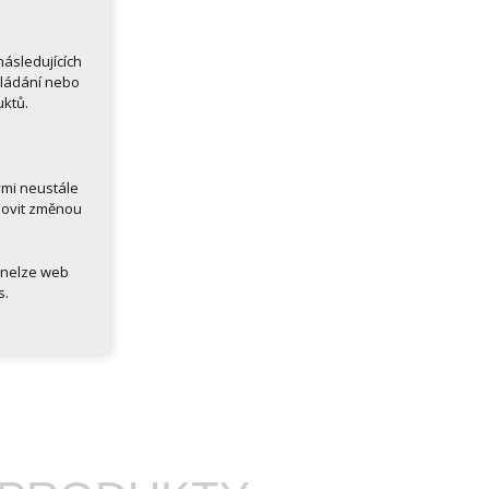
ásledujících
kládání nebo
uktů.
ými neustále
novit změnou
 nelze web
s.