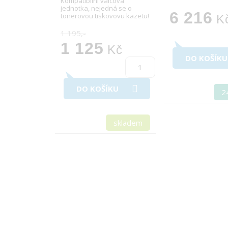
Kompatibilní válcová
jednotka, nejedná se o
6 216
tonerovou tiskovovu kazetu!
K
1 195,-
1 125
Kč
DO KOŠÍKU
DO KOŠÍKU
2
skladem