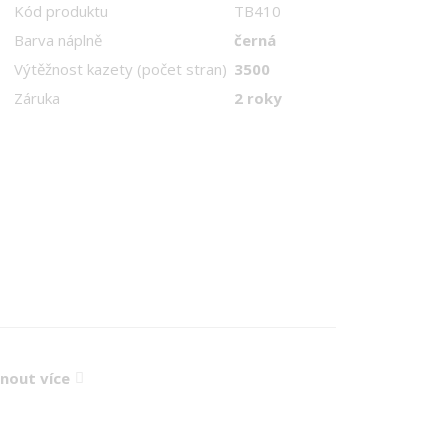
Kód produktu
TB410
Barva náplně
černá
Výtěžnost kazety (počet stran)
3500
Záruka
2 roky
knout více