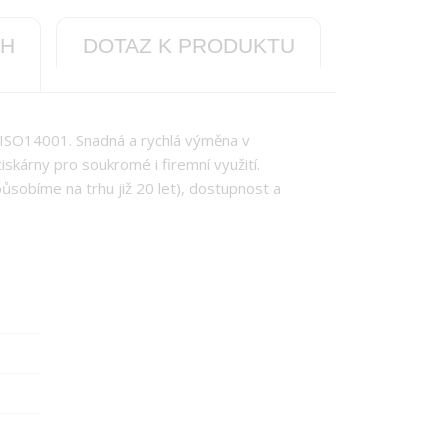
CH
DOTAZ K PRODUKTU
 ISO14001. Snadná a rychlá výměna v
tiskárny pro soukromé i firemní využití.
působíme na trhu již 20 let), dostupnost a