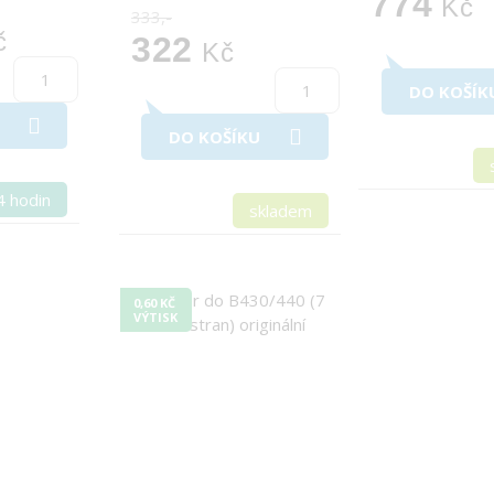
774
Kč
333,-
č
322
Kč
DO KOŠÍK
DO KOŠÍKU
4 hodin
skladem
0,60 KČ
VÝTISK