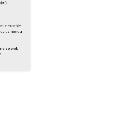
uktů.
ými neustále
novit změnou
 nelze web
s.