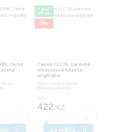
1,69 KČ
VÝTISK
-2%
5BK, černá
Canon CLI-36, barevná
kazeta
inkoustová kazeta
originální
 černá
Canon CLI-36, barevná
ta
inkoustová kazeta
431,-
422
Kč
ÍKU
DO KOŠÍKU