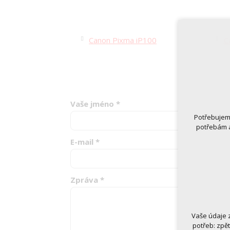
Canon Pixma iP100
C
Vaše jméno
*
Potřebujeme
potřebám a
E-mail
*
Zpráva
*
Vaše údaje 
Technická
potřeb: zpě