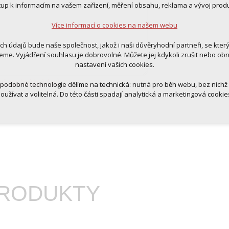
 pro provozování webu
tup k informacím na vašem zařízení, měření obsahu, reklama a vývoj prod
ní kontextu stránek (session): případná přihlášení, volby jazyka, apod.
Více informací o cookies na našem webu
cookies
tická pro anonymizované vyhodnocení návštěvnosti
ich údajů bude naše společnost, jakož i naši důvěryhodní partneři, se kter
tingová cookies (Google, Ecomail, Sklik, Smartsupp, Heureka)
eme. Vyjádření souhlasu je dobrovolné. Můžete jej kdykoli zrušit nebo ob
nastavení vašich cookies.
Více informací o cookies na našem webu
ní osobních údajů
.
 podobné technologie dělíme na technická: nutná pro běh webu, bez nichž
oužívat a volitelná. Do této části spadají analytická a marketingová cookie
Přijmout všechna cookies
Odmítnout vše
PRODUKTY