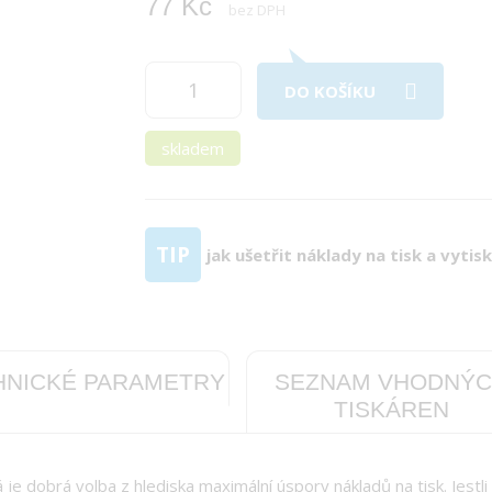
77 Kč
bez DPH
DO KOŠÍKU
skladem
TIP
jak ušetřit náklady na tisk a vytis
HNICKÉ PARAMETRY
SEZNAM VHODNÝ
TISKÁREN
 je dobrá volba z hlediska maximální úspory nákladů na tisk. Jestli