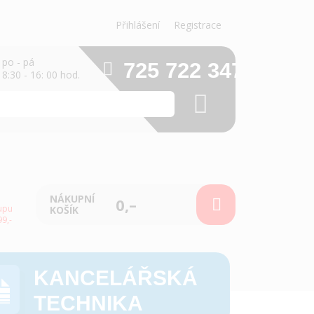
Přihlášení
Registrace
po - pá
725 722 347
8:30 - 16: 00 hod.
NÁKUPNÍ
0,–
upu
KOŠÍK
9,-
KANCELÁŘSKÁ
TECHNIKA