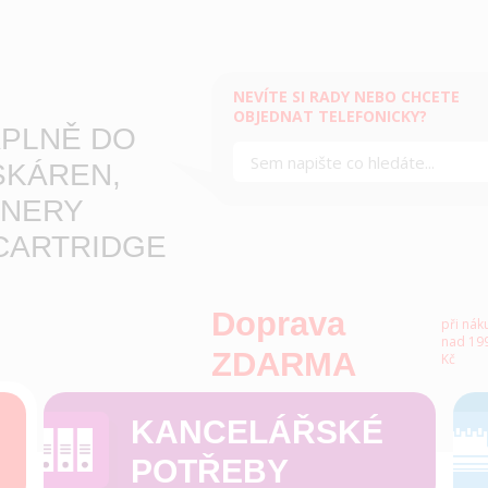
NEVÍTE SI RADY NEBO CHCETE
OBJEDNAT TELEFONICKY?
PLNĚ DO
SKÁREN,
NERY
CARTRIDGE
Doprava
při nák
nad 199
ZDARMA
Kč
KANCELÁŘSKÉ
POTŘEBY