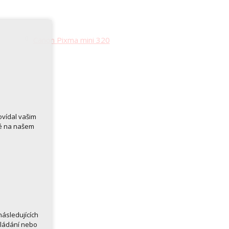
Canon Pixma mini 320
ovídal vašim
né na našem
ásledujících
kládání nebo