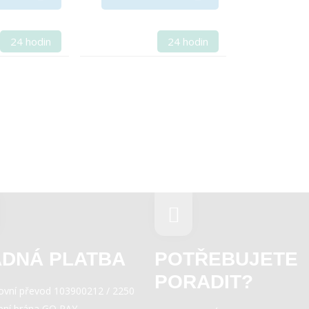
24 hodin
24 hodin
DNÁ PLATBA
POTŘEBUJETE
PORADIT?
ovní převod 103900212 / 2250
bní brána GO PAY