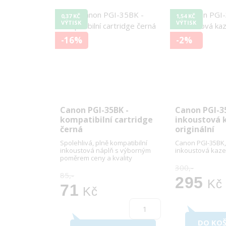
0,37 KČ
1,54 KČ
VÝTISK
VÝTISK
-16%
-2%
Canon PGI-35BK -
Canon PGI-3
kompatibilní cartridge
inkoustová 
černá
originální
Spolehlivá, plně kompatibilní
Canon PGI-35BK,
inkoustová náplň s výborným
inkoustová kaze
poměrem ceny a kvality
300,-
85,-
295
Kč
71
Kč
DO KOŠ