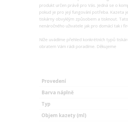
produkt určen právě pro Vás. Jedná se o komp
pokud je pro její fungování potřeba. Kazeta je
tiskárny obvyklým způsobem a tisknout. Tato
nenáročného uživatele jak pro domácí tak i fir
Níže uvádíme přehled konkrétních typů tiskáre
obratem Vám rádi poradíme. Děkujeme
Provedení
Barva náplně
Typ
Objem kazety (ml)