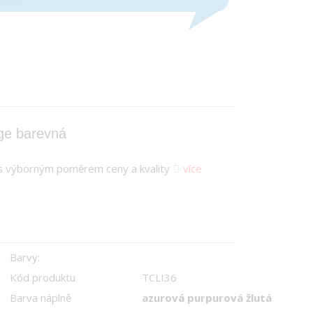
dge barevná
ň s výborným poměrem ceny a kvality
více
Barvy:
Kód produktu
TCLI36
Barva náplně
azurová purpurová žlutá