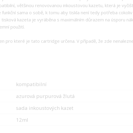
atibilní, většinou renovovanou inkoustovou kazetu, která je vyč
 funkční sama o sobě, k tomu aby tiskla není tedy potřeba cokoliv 
 tisková kazeta je vyráběna s maximálním důrazem na úsporu nák
emní použití.
n pro které je tato cartridge určena. V případě, že zde nenalezne
kompatibilní
azurová purpurová žlutá
sada inkoustových kazet
12ml