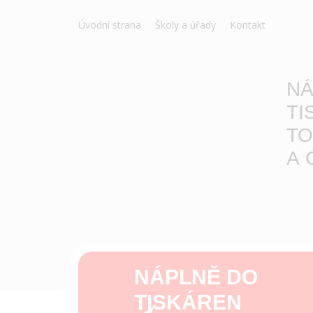
Úvodní strana
Školy a úřady
Kontakt
NÁ
TI
TO
A 
NÁPLNĚ DO
TISKÁREN