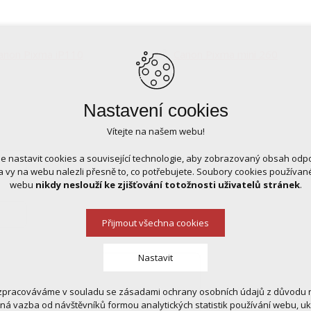
anon Pixma iP110
Canon Pixma mini 260
Nastavení cookies
Vítejte na našem webu!
 nastavit cookies a související technologie, aby zobrazovaný obsah odp
 vy na webu nalezli přesně to, co potřebujete. Soubory cookies používa
webu
nikdy neslouží ke zjišťování totožnosti uživatelů stránek
.
Přijmout všechna cookies
Nastavit
zpracováváme v souladu se zásadami ochrany osobních údajů z důvodu n
 cookies
tná vazba od návštěvníků formou analytických statistik používání webu, u