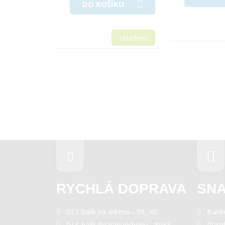
DO KOŠÍKU
skladem
RYCHLÁ DOPRAVA
SNA
GLS balík na adresu - 99,-Kč
Bank
GLS balík do parcelshopu - 59Kč
Plate