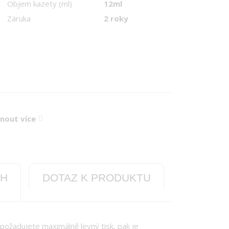
Objem kazety (ml)
12ml
Záruka
2 roky
knout více
CH
DOTAZ K PRODUKTU
 požadujete maximálně levný tisk, pak je