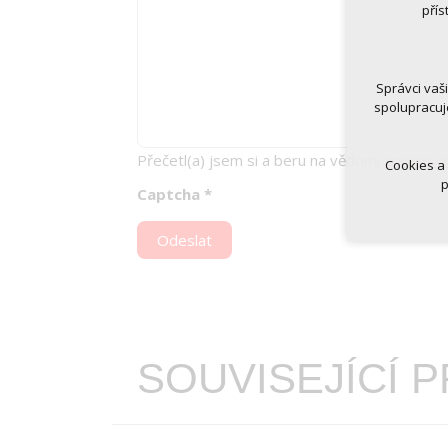
nutná
přís
udrže
Volitelná 
analy
Správci vaš
marke
spolupracuj
Přečetl(a) jsem si a beru na vědomí
zpracová
Cookies a
p
Captcha
*
Odeslat
SOUVISEJÍCÍ 