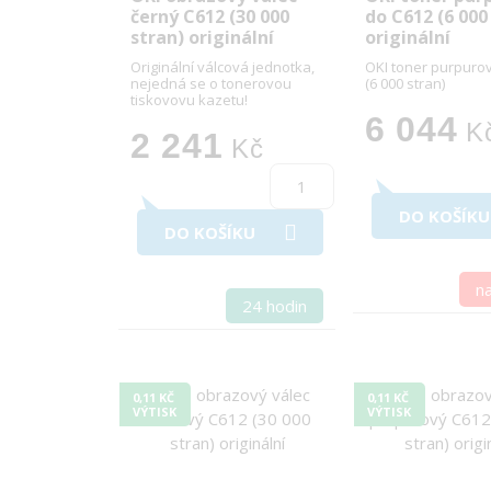
černý C612 (30 000
do C612 (6 000
stran) originální
originální
Originální válcová jednotka,
OKI toner purpuro
nejedná se o tonerovou
(6 000 stran)
tiskovovu kazetu!
6 044
K
2 241
Kč
DO KOŠÍKU
DO KOŠÍKU
n
24 hodin
0,11 KČ
0,11 KČ
VÝTISK
VÝTISK