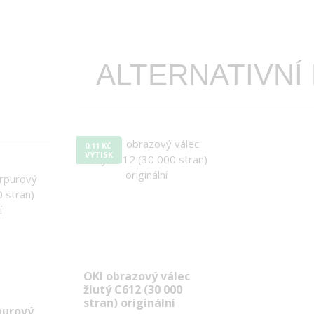
ALTERNATIVNÍ
0,11 KČ
VÝTISK
OKI obrazový válec
žlutý C612 (30 000
stran) originální
purový