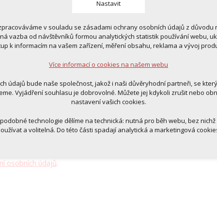
Nastavit
zpracováváme v souladu se zásadami ochrany osobních údajů z důvodu n
 cookies
tná vazba od návštěvníků formou analytických statistik používání webu, u
 pro provozování webu
tup k informacím na vašem zařízení, měření obsahu, reklama a vývoj prod
ní kontextu stránek (session): případná přihlášení, volby jazyka, apod.
Více informací o cookies na našem webu
cookies
tická pro anonymizované vyhodnocení návštěvnosti
ich údajů bude naše společnost, jakož i naši důvěryhodní partneři, se kter
tingová cookies (Google, Ecomail, Sklik, Smartsupp, Heureka)
eme. Vyjádření souhlasu je dobrovolné. Můžete jej kdykoli zrušit nebo ob
nastavení vašich cookies.
Více informací o cookies na našem webu
 podobné technologie dělíme na technická: nutná pro běh webu, bez nichž
oužívat a volitelná. Do této části spadají analytická a marketingová cookie
Přijmout všechna cookies
ní osobních údajů
.
Odmítnout vše