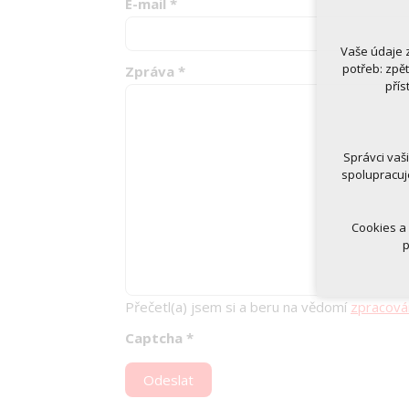
E-mail
*
Vaše údaje 
Technická
potřeb: zpě
Zpráva
*
nutná
přís
udrže
Volitelná 
analy
Správci vaš
marke
spolupracuj
Cookies a
p
Přečetl(a) jsem si a beru na vědomí
zpracová
Captcha
*
Odeslat