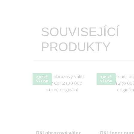
SOUVISEJÍCÍ
PRODUKTY
0,07 KČ
1,01 KČ
VÝTISK
VÝTISK
OKI obrazový válec
OKI toner pur