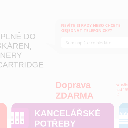
NEVÍTE SI RADY NEBO CHCETE
OBJEDNAT TELEFONICKY?
PLNĚ DO
SKÁREN,
NERY
CARTRIDGE
Doprava
při nák
nad 199
ZDARMA
Kč
KANCELÁŘSKÉ
POTŘEBY