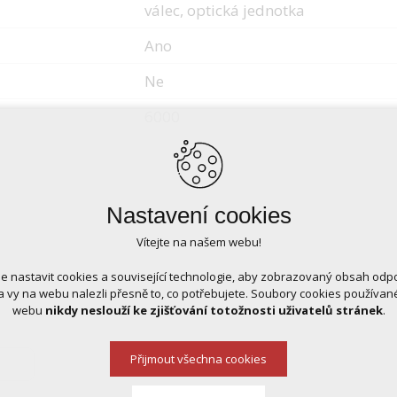
válec, optická jednotka
Ano
Ne
6000
Nastavení cookies
Vítejte na našem webu!
 nastavit cookies a související technologie, aby zobrazovaný obsah odp
 vy na webu nalezli přesně to, co potřebujete. Soubory cookies používa
webu
nikdy neslouží ke zjišťování totožnosti uživatelů stránek
.
Přijmout všechna cookies