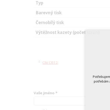
Typ
Barevný tisk
Černobílý tisk
Výtěžnost kazety (počet stran)
Oki C612
Potřebujeme
potřebám a
Vaše jméno
*