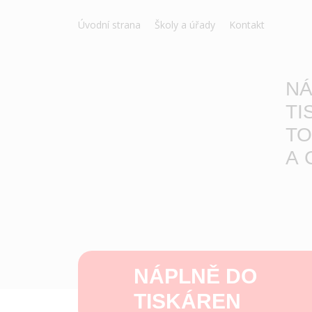
Úvodní strana
Školy a úřady
Kontakt
NÁ
TI
TO
A 
NÁPLNĚ DO
TISKÁREN