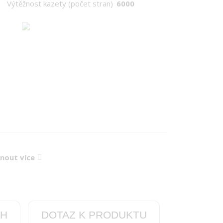
Výtěžnost kazety (počet stran)
6000
knout více
CH
DOTAZ K PRODUKTU