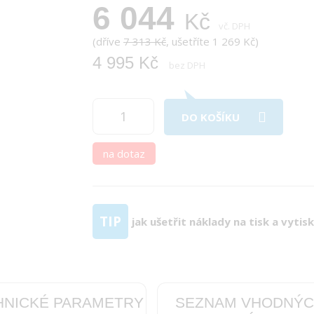
6 044
Kč
vč. DPH
(dříve
7 313 Kč
, ušetříte 1 269 Kč)
4 995 Kč
bez DPH
DO KOŠÍKU
na dotaz
TIP
jak ušetřit náklady na tisk a vytis
HNICKÉ PARAMETRY
SEZNAM VHODNÝ