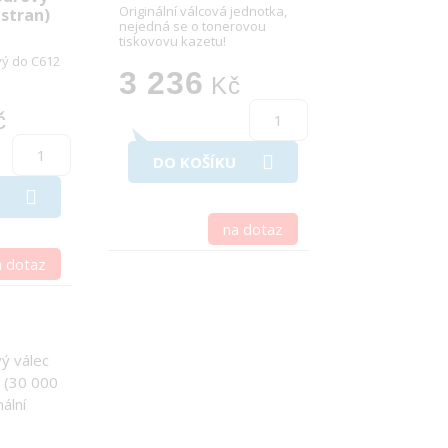
Originální válcová jednotka,
 stran)
nejedná se o tonerovou
tiskovovu kazetu!
vý do C612
3 236
Kč
č
DO KOŠÍKU
na dotaz
a dotaz