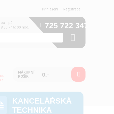
Přihlášení
Registrace
po - pá
725 722 347
8:30 - 16: 00 hod.
NÁKUPNÍ
0,–
upu
KOŠÍK
9,-
KANCELÁŘSKÁ
TECHNIKA