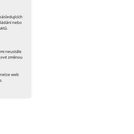
ásledujících
kládání nebo
uktů.
ými neustále
novit změnou
 nelze web
s.