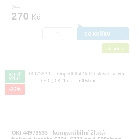
344,-
270
Kč
DO KOŠÍKU
skladem
0,18 KČ
VÝTISK
-22%
OKI 44973533 - kompatibilní žlutá