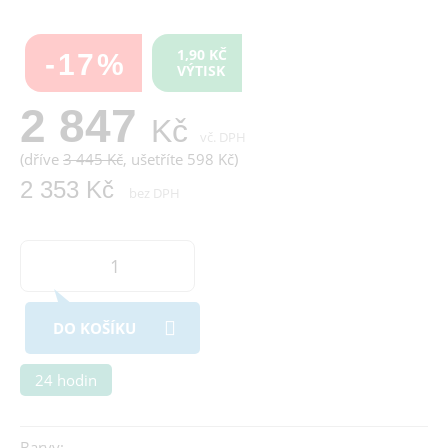
1,90 KČ
-17%
VÝTISK
2 847
Kč
vč. DPH
(dříve
3 445 Kč
, ušetříte 598 Kč)
2 353 Kč
bez DPH
DO KOŠÍKU
24 hodin
Barvy: