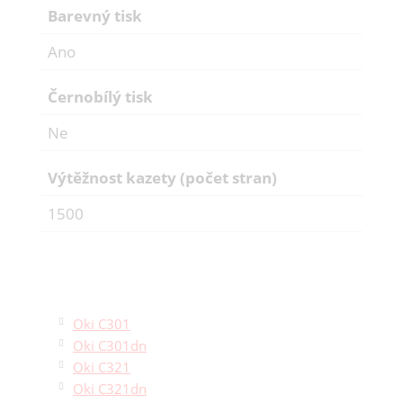
Barevný tisk
Ano
Černobílý tisk
Ne
Výtěžnost kazety (počet stran)
1500
Oki C301
Oki C301dn
Oki C321
Oki C321dn