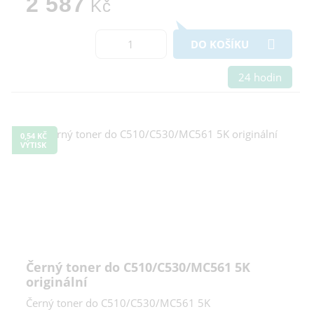
2 587
Kč
DO KOŠÍKU
24 hodin
0,54 KČ
VÝTISK
Černý toner do C510/C530/MC561 5K
originální
Černý toner do C510/C530/MC561 5K