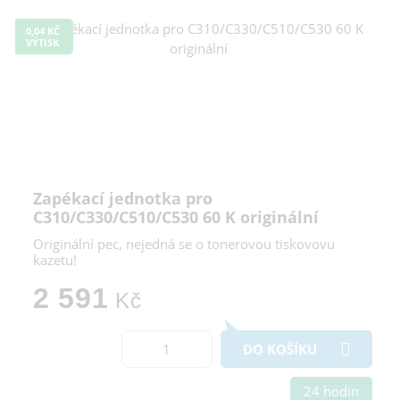
0,04 KČ
VÝTISK
Zapékací jednotka pro
C310/C330/C510/C530 60 K originální
Originální pec, nejedná se o tonerovou tiskovovu
kazetu!
2 591
Kč
DO KOŠÍKU
24 hodin