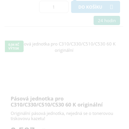
DO KOŠÍKU
24 hodin
0,04 KČ
VÝTISK
Pásová jednotka pro
C310/C330/C510/C530 60 K originální
Originální pásová jednotka, nejedná se o tonerovou
tiskovovu kazetu!