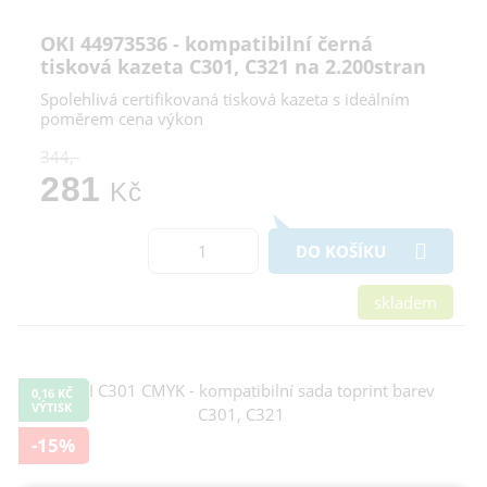
OKI 44973536 - kompatibilní černá
tisková kazeta C301, C321 na 2.200stran
Spolehlivá certifikovaná tisková kazeta s ideálním
poměrem cena výkon
344,-
281
Kč
DO KOŠÍKU
skladem
0,16 KČ
VÝTISK
-15%