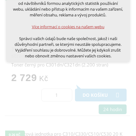
nutná pro provozování webu
od návštěvníků formou analytických statistik používání
udržení kontextu stránek (session): případná
webu, ukládání nebo přístup k informacím na vašem zařízení,
přihlášení, volby jazyka, apod.
měření obsahu, reklama a vývoj produktů.
Volitelná cookies
Více informací o cookies na našem webu
analytická pro anonymizované vyhodnocení
návštěvnosti
Správci vašich údajů bude naše společnost, jakož i naši
marketingová cookies (Google, Ecomail, Sklik,
důvěryhodní partneři, se kterými neustále spolupracujeme.
Smartsupp, Heureka)
Toner černý pro C301dn/C321dn (2.200
Vyjádření souhlasu je dobrovolné. Můžete jej kdykoli zrušit
stran) originální
nebo obnovit změnou nastavení vašich cookies.
Více informací o cookies na našem webu
Toner černý pro C301dn/C321dn (2.200 stran)
Cookies a podobné technologie dělíme na technická: nutná
pro běh webu, bez nichž nelze web používat a volitelná. Do
2 729
Kč
této části spadají analytická a marketingová cookies.
Přijmout všechna cookies
DO KOŠÍKU
Odmítnout vše
24 hodin
0,26 KČ