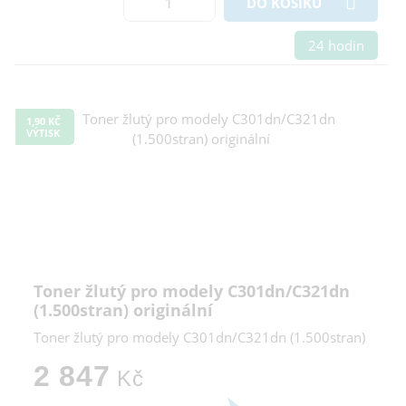
DO KOŠÍKU
24 hodin
1,90 KČ
VÝTISK
Toner žlutý pro modely C301dn/C321dn
(1.500stran) originální
Toner žlutý pro modely C301dn/C321dn (1.500stran)
2 847
Kč