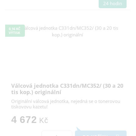
24 hodin
0,16 KČ
VÝTISK
Válcová jednotka C331dn/MC352/ (30 a 20
tis kop.) originální
Originální válcová jednotka, nejedná se o tonerovou
tiskovovu kazetu!
4 672
Kč