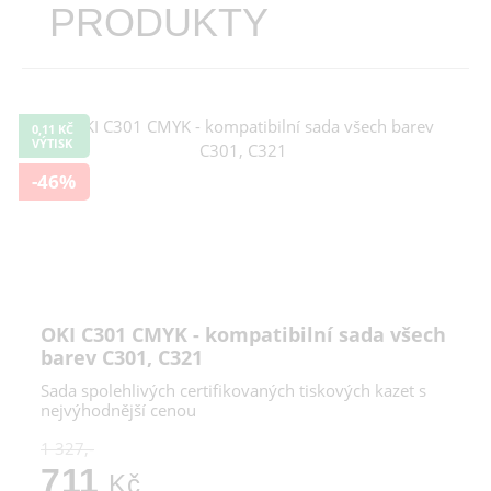
PRODUKTY
0,11 KČ
VÝTISK
-46%
OKI C301 CMYK - kompatibilní sada všech
barev C301, C321
Sada spolehlivých certifikovaných tiskových kazet s
nejvýhodnější cenou
1 327,-
711
Kč