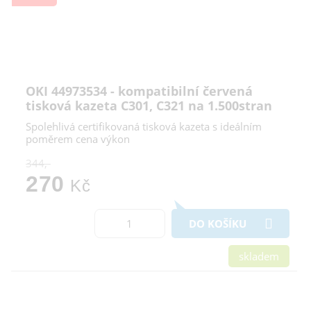
OKI 44973534 - kompatibilní červená
tisková kazeta C301, C321 na 1.500stran
Spolehlivá certifikovaná tisková kazeta s ideálním
poměrem cena výkon
344,-
270
Kč
DO KOŠÍKU
skladem