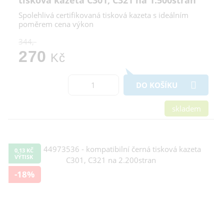
tisková kazeta C301, C321 na 1.500stran
Spolehlivá certifikovaná tisková kazeta s ideálním
poměrem cena výkon
344,-
270
Kč
DO KOŠÍKU
skladem
0,13 KČ
VÝTISK
-18%