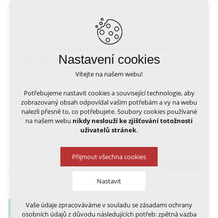
OKI C301 CMYK - kompatibilní sada
Nastavení cookies
toprint barev C301, C321
Sada spolehlivých certifikovaných tiskových kazet s
Vítejte na našem webu!
nejvýhodnější cenou
Potřebujeme nastavit cookies a související technologie, aby
1 264,-
zobrazovaný obsah odpovídal vašim potřebám a vy na webu
1 072
nalezli přesně to, co potřebujete. Soubory cookies používané
Kč
na našem webu
nikdy neslouží ke zjišťování totožnosti
uživatelů stránek
.
DO KOŠÍKU
Přijmout všechna cookies
skladem
Nastavit
Vaše údaje zpracováváme v souladu se zásadami ochrany
1,24 KČ
Technická cookies
VÝTISK
osobních údajů z důvodu následujících potřeb: zpětná vazba