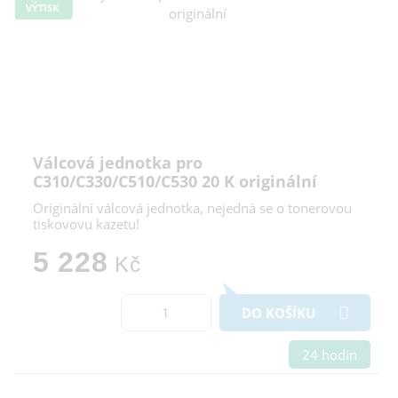
VÝTISK
Válcová jednotka pro
C310/C330/C510/C530 20 K originální
Originální válcová jednotka, nejedná se o tonerovou
tiskovovu kazetu!
5 228
Kč
DO KOŠÍKU
24 hodin