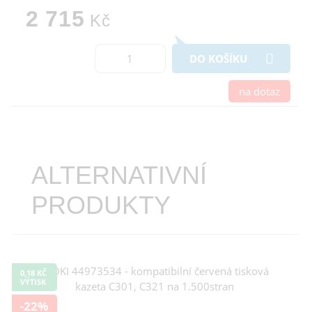
2 715
Kč
DO KOŠÍKU
na dotaz
ALTERNATIVNÍ
PRODUKTY
0,18 KČ
VÝTISK
-22%