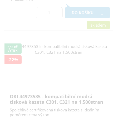
DO KOŠÍKU
skladem
0,18 KČ
VÝTISK
-22%
OKI 44973535 - kompatibilní modrá
tisková kazeta C301, C321 na 1.500stran
Spolehlivá certifikovaná tisková kazeta s ideálním
poměrem cena výkon