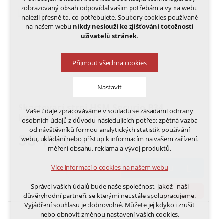
zobrazovaný obsah odpovídal vašim potřebám a vy na webu
nalezli přesně to, co potřebujete. Soubory cookies používané
na našem webu
nikdy neslouží ke zjišťování totožnosti
uživatelů stránek
.
Přijmout všechna cookies
Nastavit
Skartovací stroj HSM Securio B34,
Vaše údaje zpracováváme v souladu se zásadami ochrany
Technická cookies
kapacita 19listů, řez 4,5x30 mm
osobních údajů z důvodu následujících potřeb: zpětná vazba
nutná pro provozování webu
od návštěvníků formou analytických statistik používání
udržení kontextu stránek (session): případná
33 763
webu, ukládání nebo přístup k informacím na vašem zařízení,
Kč
přihlášení, volby jazyka, apod.
měření obsahu, reklama a vývoj produktů.
Volitelná cookies
Více informací o cookies na našem webu
DO KOŠÍKU
analytická pro anonymizované vyhodnocení
návštěvnosti
Správci vašich údajů bude naše společnost, jakož i naši
marketingová cookies (Google, Ecomail, Sklik,
na dotaz
důvěryhodní partneři, se kterými neustále spolupracujeme.
Smartsupp, Heureka)
Vyjádření souhlasu je dobrovolné. Můžete jej kdykoli zrušit
nebo obnovit změnou nastavení vašich cookies.