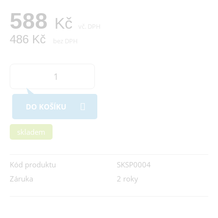
588
Kč
vč. DPH
486 Kč
bez DPH
DO KOŠÍKU
skladem
Kód produktu
SKSP0004
Záruka
2 roky