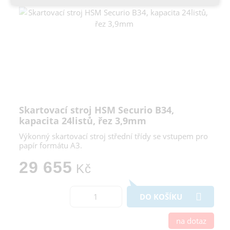
Více informací o cookies na našem webu
Cookies a podobné technologie dělíme na technická: nutná
pro běh webu, bez nichž nelze web používat a volitelná. Do
této části spadají analytická a marketingová cookies.
Přijmout všechna cookies
Odmítnout vše
Skartovací stroj HSM Securio B34,
kapacita 24listů, řez 3,9mm
Výkonný skartovací stroj střední třídy se vstupem pro
papír formátu A3.
29 655
Kč
DO KOŠÍKU
na dotaz