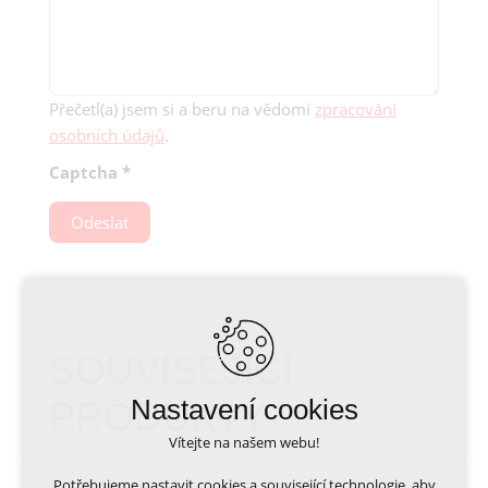
Přečetl(a) jsem si a beru na vědomí
zpracování
osobních údajů
.
Captcha
*
Odeslat
SOUVISEJÍCÍ
Nastavení cookies
PRODUKTY
Vítejte na našem webu!
Potřebujeme nastavit cookies a související technologie, aby