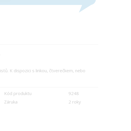
ý
istů. K dispozici s linkou, čtverečkem, nebo
Kód produktu
9248
Záruka
2 roky