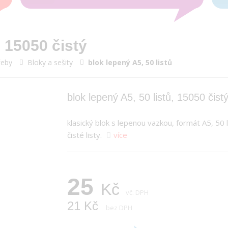
, 15050 čistý
řeby
Bloky a sešity
blok lepený A5, 50 listů
blok lepený A5, 50 listů, 15050 čist
klasický blok s lepenou vazkou, formát A5, 50 l
čisté listy.
více
25
Kč
vč. DPH
21 Kč
bez DPH