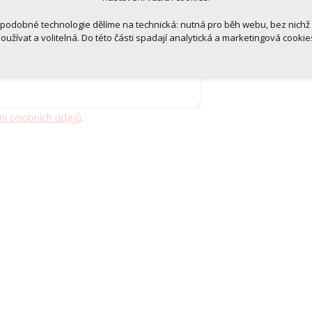
Více informací o cookies na našem webu
 podobné technologie dělíme na technická: nutná pro běh webu, bez nichž
oužívat a volitelná. Do této části spadají analytická a marketingová cookie
Přijmout všechna cookies
Odmítnout vše
ní osobních údajů
.