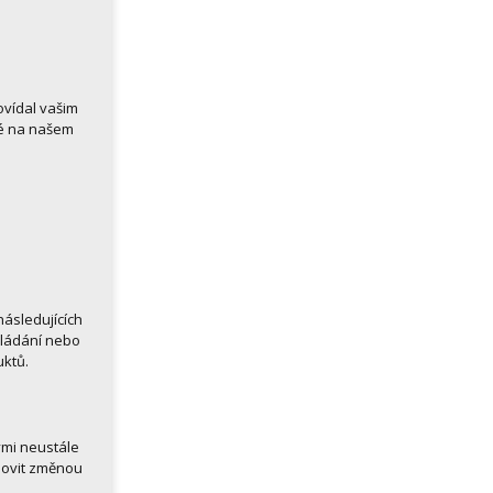
ovídal vašim
né na našem
ásledujících
kládání nebo
uktů.
ými neustále
novit změnou