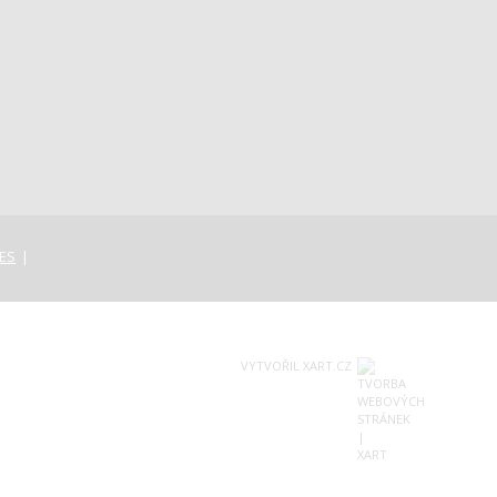
ES
VYTVOŘIL XART.CZ