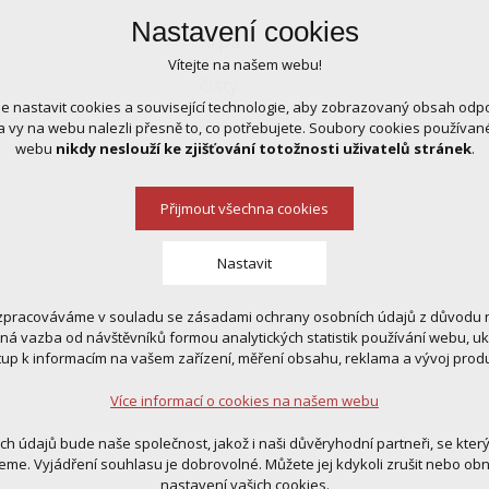
Nastavení cookies
Krpa
Vítejte na našem webu!
čistý
 nastavit cookies a související technologie, aby zobrazovaný obsah odp
 vy na webu nalezli přesně to, co potřebujete. Soubory cookies používa
webu
nikdy neslouží ke zjišťování totožnosti uživatelů stránek
.
Přijmout všechna cookies
Nastavit
zpracováváme v souladu se zásadami ochrany osobních údajů z důvodu n
 cookies
tná vazba od návštěvníků formou analytických statistik používání webu, u
 pro provozování webu
tup k informacím na vašem zařízení, měření obsahu, reklama a vývoj prod
ní kontextu stránek (session): případná přihlášení, volby jazyka, apod.
Více informací o cookies na našem webu
cookies
tická pro anonymizované vyhodnocení návštěvnosti
ich údajů bude naše společnost, jakož i naši důvěryhodní partneři, se kter
tingová cookies (Google, Ecomail, Sklik, Smartsupp, Heureka)
eme. Vyjádření souhlasu je dobrovolné. Můžete jej kdykoli zrušit nebo ob
nastavení vašich cookies.