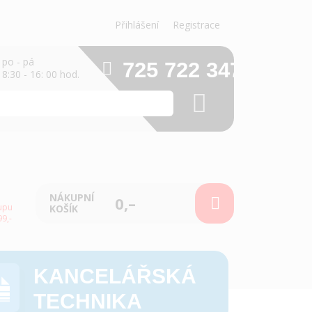
Přihlášení
Registrace
po - pá
725 722 347
8:30 - 16: 00 hod.
NÁKUPNÍ
0,–
upu
KOŠÍK
9,-
KANCELÁŘSKÁ
TECHNIKA