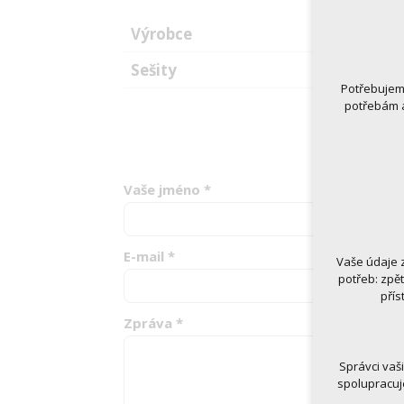
Výrobce
Sešity
Potřebujeme
potřebám a
Vaše jméno
*
E-mail
*
Vaše údaje 
Technická
potřeb: zpě
nutná
přís
udrže
Zpráva
*
Volitelná 
analy
Správci vaš
marke
spolupracuj