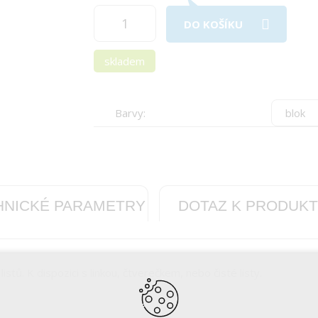
DO KOŠÍKU
skladem
Barvy:
HNICKÉ PARAMETRY
DOTAZ K PRODUK
istů. K dispozici s linkou, čtverečkem, nebo čisté listy.