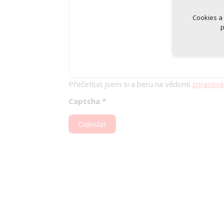
Cookies a
p
Přečetl(a) jsem si a beru na vědomí
zpracová
Captcha
*
Odeslat