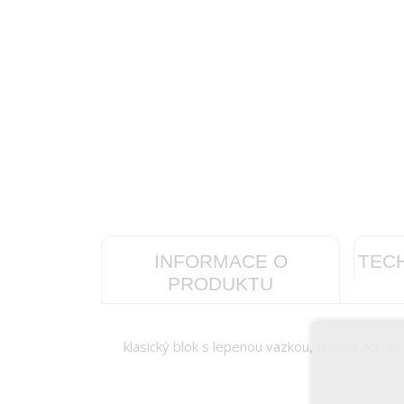
INFORMACE O
TEC
PRODUKTU
klasický blok s lepenou vazkou, formát A5, 50 l