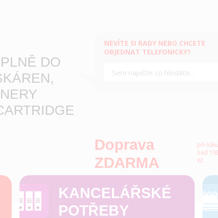
NEVÍTE SI RADY NEBO CHCETE
OBJEDNAT TELEFONICKY?
PLNĚ DO
SKÁREN,
NERY
CARTRIDGE
Doprava
při nák
nad 199
ZDARMA
Kč
KANCELÁŘSKÉ
POTŘEBY