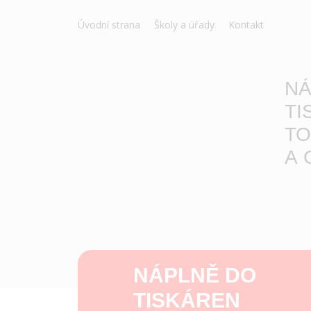
Úvodní strana
Školy a úřady
Kontakt
NÁ
TI
TO
A 
NÁPLNĚ DO
TISKÁREN