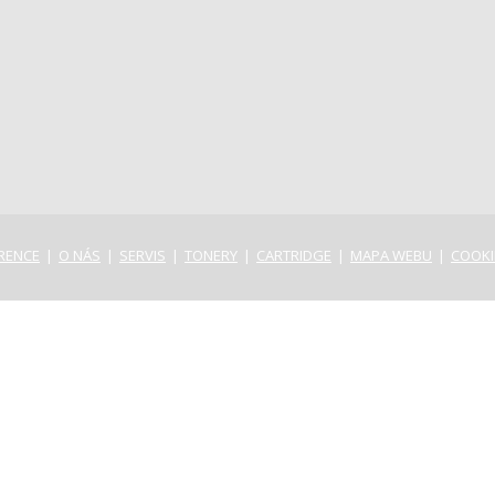
RENCE
O NÁS
SERVIS
TONERY
CARTRIDGE
MAPA WEBU
COOKI