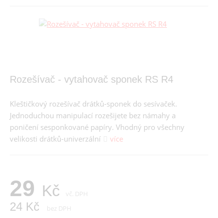
Rozešívač - vytahovač sponek RS R4
Kleštičkový rozešívač drátků-sponek do sesívaček.
Jednoduchou manipulací rozešijete bez námahy a
poničení sesponkované papíry. Vhodný pro všechny
velikosti drátků-univerzální
více
29
Kč
vč. DPH
24 Kč
bez DPH