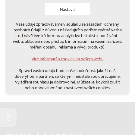
Přečetl(a) jsem si a beru na vědomí
zpracování
Nastavit
osobních údajů
.
Captcha
*
Vaše údaje zpracováváme v souladu se zásadami ochrany
Technická cookies
osobních údajů z důvodu následujících potřeb: zpětná vazba
nutná pro provozování webu
od návštěvníků formou analytických statistik používání
Odeslat
udržení kontextu stránek (session): případná
webu, ukládání nebo přístup k informacím na vašem zařízení,
přihlášení, volby jazyka, apod.
měření obsahu, reklama a vývoj produktů.
Volitelná cookies
Více informací o cookies na našem webu
analytická pro anonymizované vyhodnocení
návštěvnosti
Správci vašich údajů bude naše společnost, jakož i naši
marketingová cookies (Google, Ecomail, Sklik,
důvěryhodní partneři, se kterými neustále spolupracujeme.
Smartsupp, Heureka)
Vyjádření souhlasu je dobrovolné. Můžete jej kdykoli zrušit
nebo obnovit změnou nastavení vašich cookies.
Více informací o cookies na našem webu
Cookies a podobné technologie dělíme na technická: nutná
pro běh webu, bez nichž nelze web používat a volitelná. Do
této části spadají analytická a marketingová cookies.
Přijmout všechna cookies
Odmítnout vše