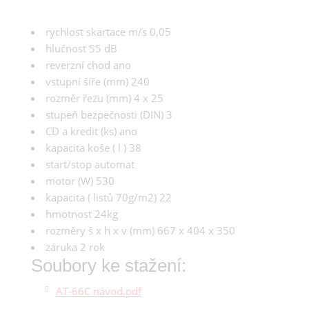
rychlost skartace m/s 0,05
hlučnost 55 dB
reverzní chod ano
vstupní šíře (mm) 240
rozměr řezu (mm) 4 x 25
stupeň bezpečnosti (DIN) 3
CD a kredit (ks) ano
kapacita koše ( l ) 38
start/stop automat
motor (W) 530
kapacita ( listů 70g/m2) 22
hmotnost 24kg
rozměry š x h x v (mm) 667 x 404 x 350
záruka 2 rok
Soubory ke stažení:
AT-66C návod.pdf