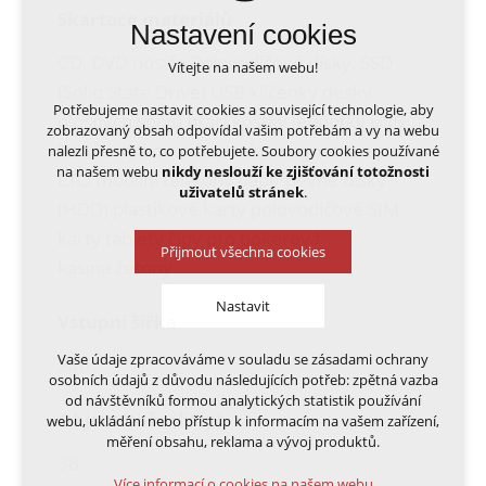
Skartace materiálů
Nastavení cookies
CD, DVD nosiče Polovodičové disky, SSD
Vítejte na našem webu!
(Solid State Drive) USB klíčenky desky
Potřebujeme nastavit cookies a související technologie, aby
plošných spojů hrací kostky jednotky USB
zobrazovaný obsah odpovídal vašim potřebám a vy na webu
Pen karty kovové sponky magnetické pásky
nalezli přesně to, co potřebujete. Soubory cookies používané
na našem webu
nikdy neslouží ke zjišťování totožnosti
LTO mobilní telefony papír pevné disky
uživatelů stránek
.
(HDD) plastikové karty polovodičové SIM
karty tablety čipy pro pokerová
Přijmout všechna cookies
kasina žetony
Nastavit
Vstupní šířka
Vaše údaje zpracováváme v souladu se zásadami ochrany
240
Technická cookies
osobních údajů z důvodu následujících potřeb: zpětná vazba
nutná pro provozování webu
od návštěvníků formou analytických statistik používání
udržení kontextu stránek (session): případná
Objem koše (litry)
webu, ukládání nebo přístup k informacím na vašem zařízení,
přihlášení, volby jazyka, apod.
měření obsahu, reklama a vývoj produktů.
38
Volitelná cookies
Více informací o cookies na našem webu