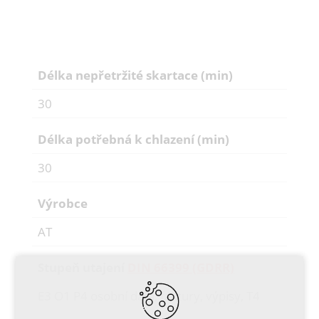
Délka nepřetržité skartace (min)
30
Délka potřebná k chlazení (min)
30
Výrobce
AT
Stupeň utajení
DIN 66399 (GDRR)
E3 O1 P4 osobní data, faktury, výpisy, T4