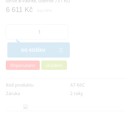
(dříve
8 730 Kč
, ušetříte 731 Kč)
6 611 Kč
bez DPH
DO KOŠÍKU
Doporučeno
skladem
Kód produktu
AT-66C
Záruka
2 roky