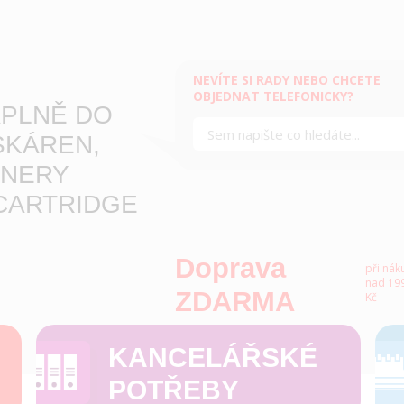
NEVÍTE SI RADY NEBO CHCETE
OBJEDNAT TELEFONICKY?
PLNĚ DO
SKÁREN,
NERY
CARTRIDGE
Doprava
při nák
nad 199
ZDARMA
Kč
KANCELÁŘSKÉ
POTŘEBY