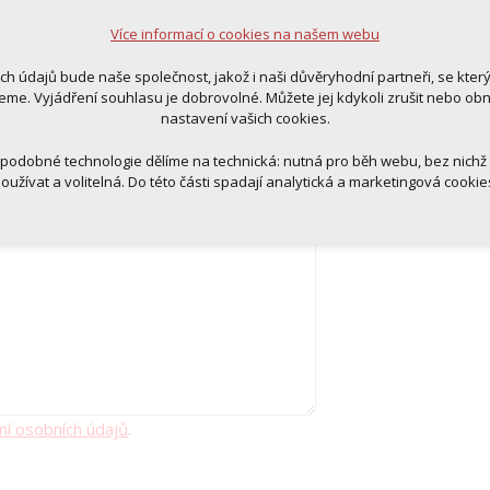
ní kontextu stránek (session): případná přihlášení, volby jazyka, apod.
Více informací o cookies na našem webu
cookies
tická pro anonymizované vyhodnocení návštěvnosti
ich údajů bude naše společnost, jakož i naši důvěryhodní partneři, se kter
tingová cookies (Google, Ecomail, Sklik, Smartsupp, Heureka)
eme. Vyjádření souhlasu je dobrovolné. Můžete jej kdykoli zrušit nebo ob
nastavení vašich cookies.
Více informací o cookies na našem webu
 podobné technologie dělíme na technická: nutná pro běh webu, bez nichž
oužívat a volitelná. Do této části spadají analytická a marketingová cookie
Přijmout všechna cookies
Odmítnout vše
ní osobních údajů
.