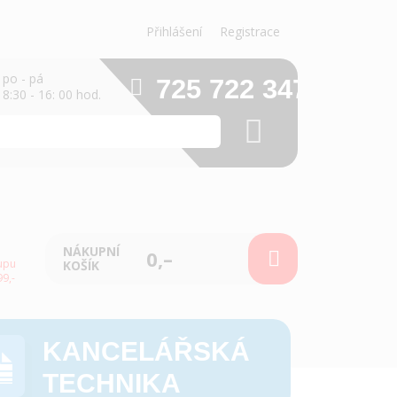
Přihlášení
Registrace
po - pá
725 722 347
8:30 - 16: 00 hod.
NÁKUPNÍ
0,–
upu
KOŠÍK
9,-
KANCELÁŘSKÁ
TECHNIKA