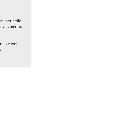
ými neustále
novit změnou
 nelze web
s.