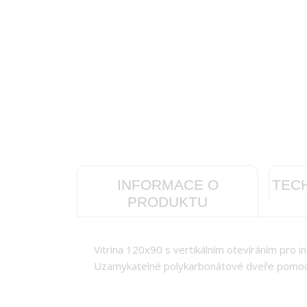
INFORMACE O
TEC
PRODUKTU
Vitrína 120x90 s vertikálním otevíráním pro int
Uzamykatelné polykarbonátové dveře pomocí i