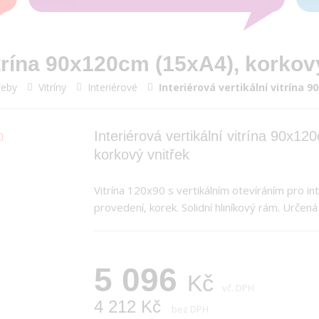
vitrína 90x120cm (15xA4), korkov
řeby
Vitríny
Interiérové
Interiérová vertikální vitrína 
Interiérová vertikální vitrína 90x1
korkový vnitřek
Vitrína 120x90 s vertikálním otevíráním pro in
provedení, korek. Solidní hliníkový rám. Určená
5 096
Kč
vč. DPH
4 212 Kč
bez DPH