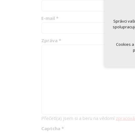
udrže
Volitelná 
E-mail
*
analy
Správci vaš
marke
spolupracuj
Zpráva
*
Cookies a
p
Přečetl(a) jsem si a beru na vědomí
zpracová
Captcha
*