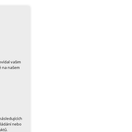
ovídal vašim
né na našem
ásledujících
kládání nebo
uktů.