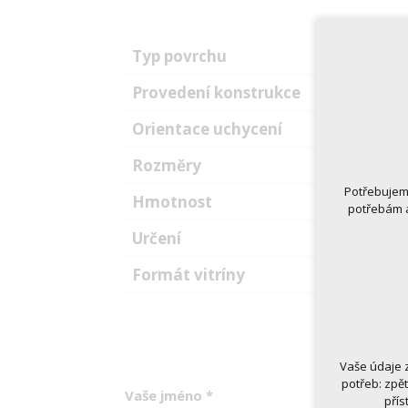
Typ povrchu
Provedení konstrukce
Orientace uchycení
Rozměry
Potřebujeme
Hmotnost
potřebám a
Určení
Formát vitríny
Vaše údaje 
Technická
potřeb: zpě
nutná
Vaše jméno
*
přís