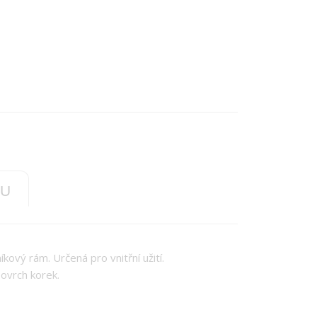
TU
íkový rám. Určená pro vnitřní užití.
ovrch korek.