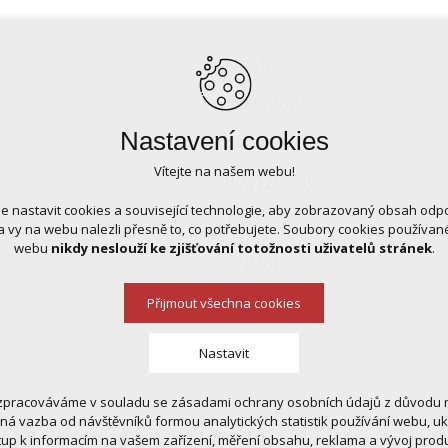
korek
nástěnné
Nastavení cookies
na výšku
Vítejte na našem webu!
90x120 cm
 nastavit cookies a související technologie, aby zobrazovaný obsah odp
14kg
 vy na webu nalezli přesně to, co potřebujete. Soubory cookies používa
webu
nikdy neslouží ke zjišťování totožnosti uživatelů stránek
.
Vnitřní
15xA4
Přijmout všechna cookies
Nastavit
zpracováváme v souladu se zásadami ochrany osobních údajů z důvodu n
 cookies
tná vazba od návštěvníků formou analytických statistik používání webu, u
 pro provozování webu
tup k informacím na vašem zařízení, měření obsahu, reklama a vývoj prod