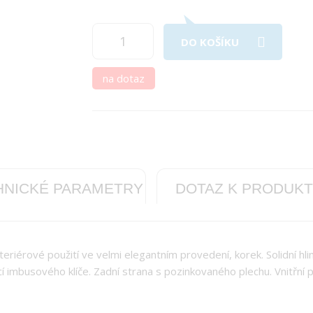
DO KOŠÍKU
na dotaz
HNICKÉ PARAMETRY
DOTAZ K PRODUK
eriérové použití ve velmi elegantním provedení, korek. Solidní hlin
mbusového klíče. Zadní strana s pozinkovaného plechu. Vnitřní p