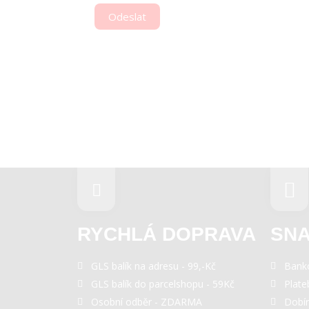
Odeslat
RYCHLÁ DOPRAVA
SNA
GLS balík na adresu - 99,-Kč
Bank
GLS balík do parcelshopu - 59Kč
Plate
Osobní odběr - ZDARMA
Dobí