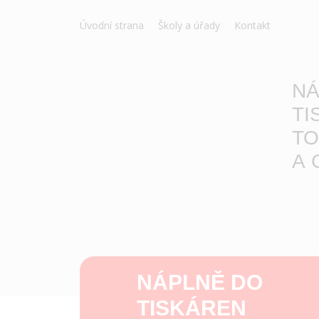
Úvodní strana
Školy a úřady
Kontakt
NÁ
TI
TO
A 
NÁPLNĚ DO
TISKÁREN