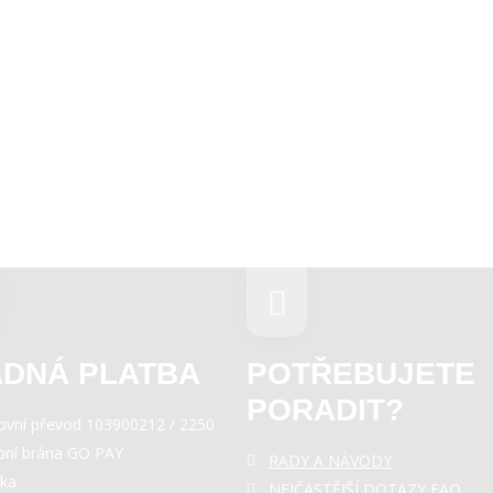
DNÁ PLATBA
POTŘEBUJETE
PORADIT?
ovní převod 103900212 / 2250
bní brána GO PAY
RADY A NÁVODY
rka
NEJČASTĚJŠÍ DOTAZY FAQ