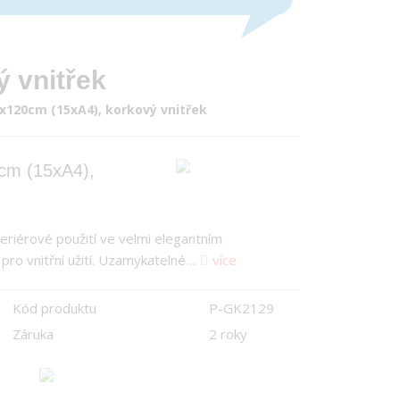
ý vnitřek
90x120cm (15xA4), korkový vnitřek
20cm (15xA4),
teriérové použití ve velmi elegantním
 pro vnitřní užití. Uzamykatelné…
více
Kód produktu
P-GK2129
Záruka
2 roky