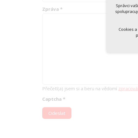
analy
Správci vaš
marke
Zpráva
*
spolupracuj
Cookies a
p
Přečetl(a) jsem si a beru na vědomí
zpracová
Captcha
*
Odeslat