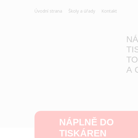
Úvodní strana
Školy a úřady
Kontakt
NÁ
TI
TO
A 
NÁPLNĚ DO
TISKÁREN