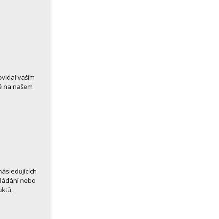
ovídal vašim
né na našem
ásledujících
kládání nebo
uktů.