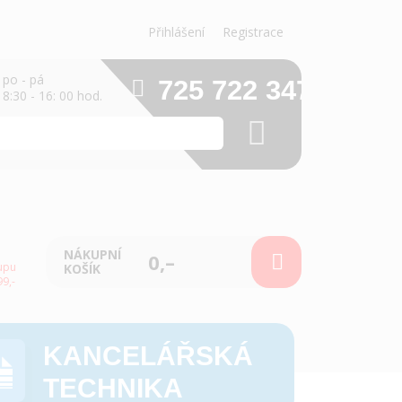
Přihlášení
Registrace
po - pá
725 722 347
8:30 - 16: 00 hod.
NÁKUPNÍ
0,–
upu
KOŠÍK
9,-
KANCELÁŘSKÁ
TECHNIKA