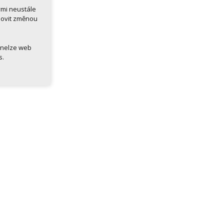
ými neustále
novit změnou
 nelze web
s.