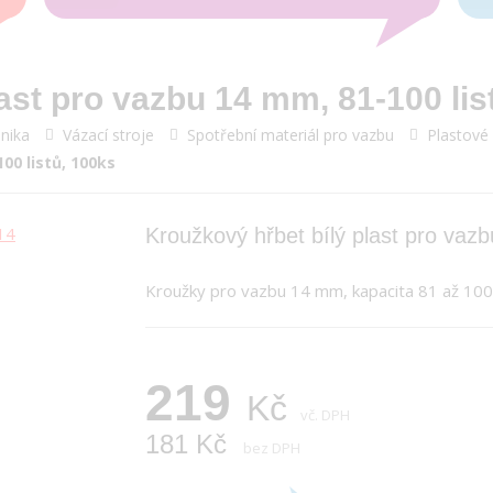
ast pro vazbu 14 mm, 81-100 lis
nika
Vázací stroje
Spotřební materiál pro vazbu
Plastové
00 listů, 100ks
Kroužkový hřbet bílý plast pro vaz
Kroužky pro vazbu 14 mm, kapacita 81 až 100 l
219
Kč
vč. DPH
181 Kč
bez DPH