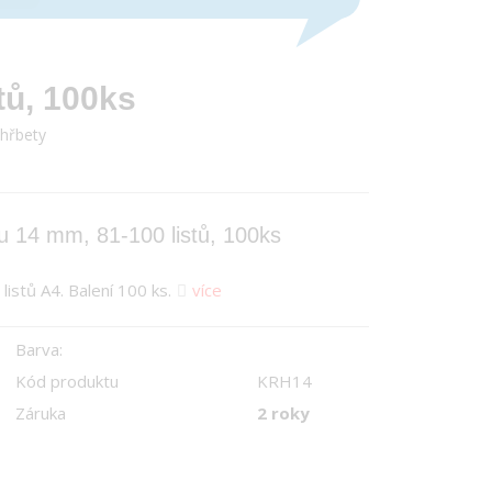
tů, 100ks
 hřbety
bu 14 mm, 81-100 listů, 100ks
istů A4. Balení 100 ks.
více
Barva:
Kód produktu
KRH14
Záruka
2 roky