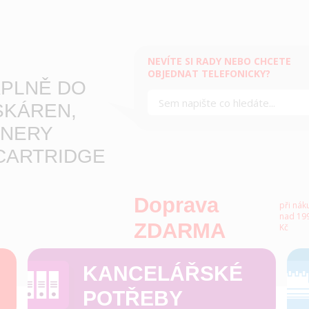
NEVÍTE SI RADY NEBO CHCETE
OBJEDNAT TELEFONICKY?
PLNĚ DO
SKÁREN,
NERY
CARTRIDGE
Doprava
při nák
nad 199
ZDARMA
Kč
KANCELÁŘSKÉ
POTŘEBY