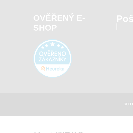
OVĚŘENÝ E-
Poš
SHOP
REFE