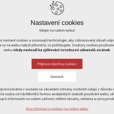
100
14
Nastavení cookies
plast
Vítejte na našem webu!
bílá
 nastavit cookies a související technologie, aby zobrazovaný obsah odp
 vy na webu nalezli přesně to, co potřebujete. Soubory cookies používa
stříbrná
webu
nikdy neslouží ke zjišťování totožnosti uživatelů stránek
.
Přijmout všechna cookies
Nastavit
zpracováváme v souladu se zásadami ochrany osobních údajů z důvodu n
 cookies
tná vazba od návštěvníků formou analytických statistik používání webu, u
 pro provozování webu
tup k informacím na vašem zařízení, měření obsahu, reklama a vývoj prod
ní kontextu stránek (session): případná přihlášení, volby jazyka, apod.
Více informací o cookies na našem webu
cookies