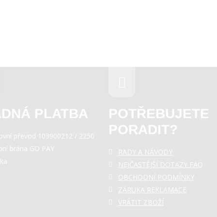
DNÁ PLATBA
POTŘEBUJETE
PORADIT?
ovní převod 103900212 / 2250
bní brána GO PAY
RADY A NÁVODY
rka
NEJČASTĚJŠÍ DOTAZY FAQ
OBCHODNÍ PODMÍNKY
ZÁRUKA REKLAMACE
VRÁTIT ZBOŽÍ