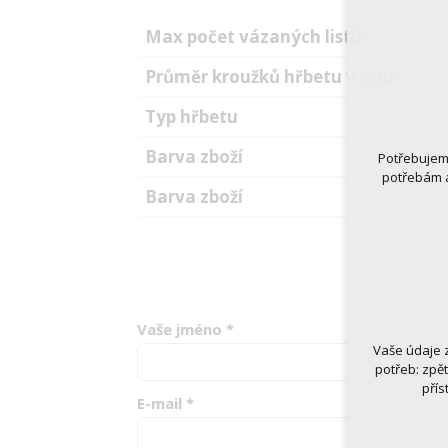
Max počet vázaných listů
Průměr kroužků hřbetu v mm
Typ hřbetu
Barva zboží
Potřebujeme
potřebám a
Barva zboží
Vaše jméno
*
Vaše údaje 
Technická
potřeb: zpě
nutná
přís
udrže
E-mail
*
Volitelná 