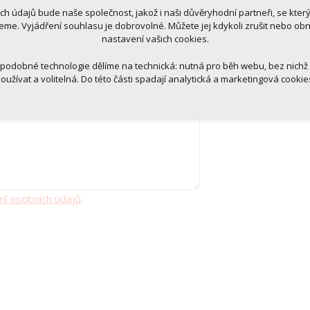
tická pro anonymizované vyhodnocení návštěvnosti
ich údajů bude naše společnost, jakož i naši důvěryhodní partneři, se kter
tingová cookies (Google, Ecomail, Sklik, Smartsupp, Heureka)
eme. Vyjádření souhlasu je dobrovolné. Můžete jej kdykoli zrušit nebo ob
nastavení vašich cookies.
Více informací o cookies na našem webu
 podobné technologie dělíme na technická: nutná pro běh webu, bez nichž
oužívat a volitelná. Do této části spadají analytická a marketingová cookie
Přijmout všechna cookies
Odmítnout vše
ní osobních údajů
.